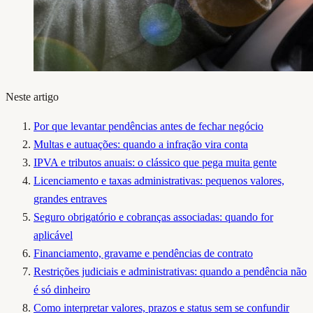
Neste artigo
Por que levantar pendências antes de fechar negócio
Multas e autuações: quando a infração vira conta
IPVA e tributos anuais: o clássico que pega muita gente
Licenciamento e taxas administrativas: pequenos valores,
grandes entraves
Seguro obrigatório e cobranças associadas: quando for
aplicável
Financiamento, gravame e pendências de contrato
Restrições judiciais e administrativas: quando a pendência não
é só dinheiro
Como interpretar valores, prazos e status sem se confundir