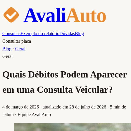
Avali
Auto
Consultas
Exemplo do relatório
Dúvidas
Blog
Consultar placa
Blog
·
Geral
Geral
Quais Débitos Podem Aparecer
em uma Consulta Veicular?
4 de março de 2026
· atualizado em 28 de julho de 2026
·
5
min de
leitura ·
Equipe AvaliAuto