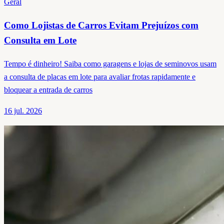
Geral
Como Lojistas de Carros Evitam Prejuízos com
Consulta em Lote
Tempo é dinheiro! Saiba como garagens e lojas de seminovos usam
a consulta de placas em lote para avaliar frotas rapidamente e
bloquear a entrada de carros
16 jul. 2026