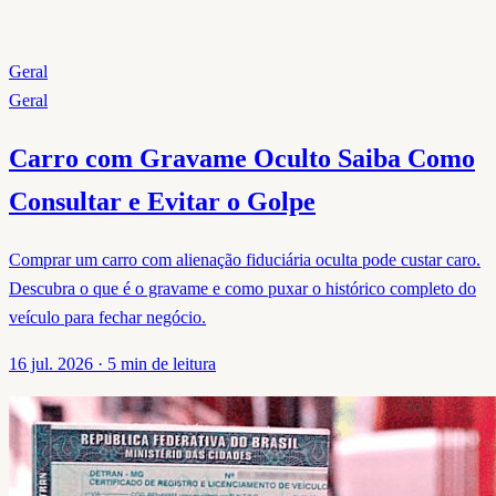
Geral
Geral
Carro com Gravame Oculto Saiba Como
Consultar e Evitar o Golpe
Comprar um carro com alienação fiduciária oculta pode custar caro.
Descubra o que é o gravame e como puxar o histórico completo do
veículo para fechar negócio.
16 jul. 2026
·
5
min de leitura