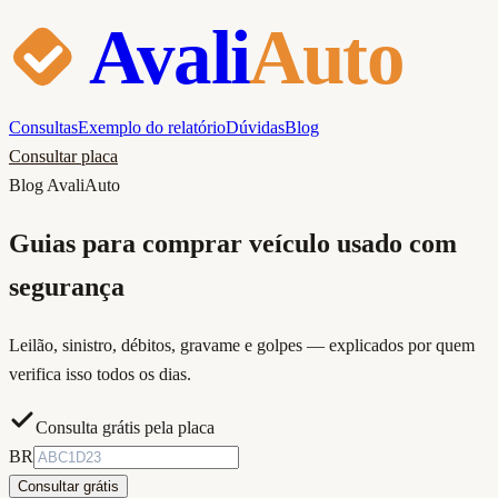
Avali
Auto
Consultas
Exemplo do relatório
Dúvidas
Blog
Consultar placa
Blog AvaliAuto
Guias para comprar veículo usado
com
segurança
Leilão, sinistro, débitos, gravame e golpes — explicados por quem
verifica isso todos os dias.
Consulta grátis pela placa
BR
Consultar grátis