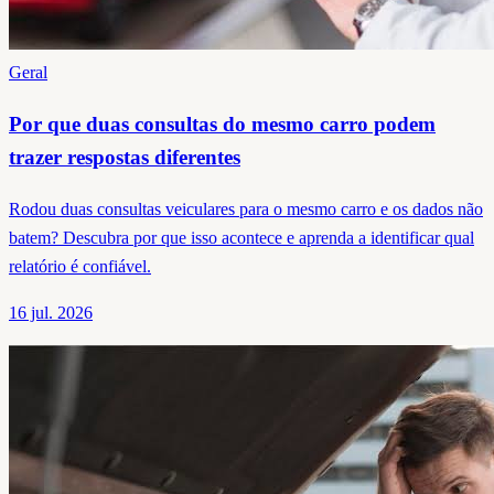
Geral
Por que duas consultas do mesmo carro podem
trazer respostas diferentes
Rodou duas consultas veiculares para o mesmo carro e os dados não
batem? Descubra por que isso acontece e aprenda a identificar qual
relatório é confiável.
16 jul. 2026